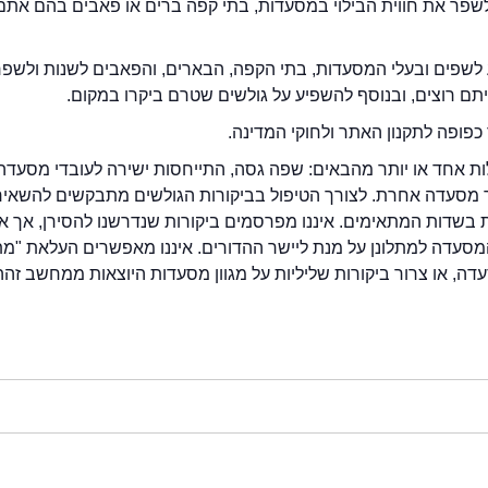
2eat.co רוצה לשפר את חווית הבילוי במסעדות, בתי קפה ברים או פאבים בהם אתם
לשפים ובעלי המסעדות, בתי הקפה, הבארים, והפאבים לשנות ולשפ
ייתם רוצים, ובנוסף להשפיע על גולשים שטרם ביקרו במקום.
כפופה לתקנון האתר ולחוקי המדינה.
לות אחד או יותר מהבאים: שפה גסה, התייחסות ישירה לעובדי מסעדה
ור מסעדה אחרת. לצורך הטיפול בביקורות הגולשים מתבקשים להשאיר
בשדות המתאימים. איננו מפרסמים ביקורות שנדרשנו להסירן, אך אנ
סעדה למתלונן על מנת ליישר ההדורים. איננו מאפשרים העלאת "מ
דה, או צרור ביקורות שליליות על מגוון מסעדות היוצאות ממחשב זהה