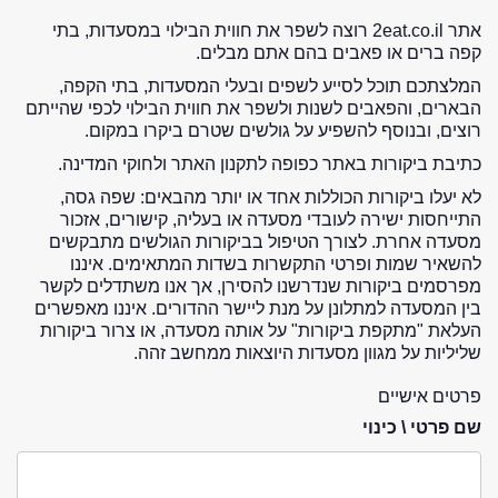
אתר 2eat.co.il רוצה לשפר את חווית הבילוי במסעדות, בתי
קפה ברים או פאבים בהם אתם מבלים.
המלצתכם תוכל לסייע לשפים ובעלי המסעדות, בתי הקפה,
הבארים, והפאבים לשנות ולשפר את חווית הבילוי לכפי שהייתם
רוצים, ובנוסף להשפיע על גולשים שטרם ביקרו במקום.
כתיבת ביקורות באתר כפופה לתקנון האתר ולחוקי המדינה.
לא יעלו ביקורות הכוללות אחד או יותר מהבאים: שפה גסה,
התייחסות ישירה לעובדי מסעדה או בעליה, קישורים, אזכור
מסעדה אחרת. לצורך הטיפול בביקורות הגולשים מתבקשים
להשאיר שמות ופרטי התקשרות בשדות המתאימים. איננו
מפרסמים ביקורות שנדרשנו להסירן, אך אנו משתדלים לקשר
בין המסעדה למתלונן על מנת ליישר ההדורים. איננו מאפשרים
העלאת "מתקפת ביקורות" על אותה מסעדה, או צרור ביקורות
שליליות על מגוון מסעדות היוצאות ממחשב זהה.
פרטים אישיים
שם פרטי \ כינוי