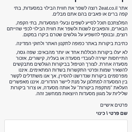
אתר 2eat.co.il רוצה לשפר את חווית הבילוי במסעדות, בתי
קפה ברים או פאבים בהם אתם מבלים.
המלצתכם תוכל לסייע לשפים ובעלי המסעדות, בתי הקפה,
הבארים, והפאבים לשנות ולשפר את חווית הבילוי לכפי שהייתם
רוצים, ובנוסף להשפיע על גולשים שטרם ביקרו במקום.
כתיבת ביקורות באתר כפופה לתקנון האתר ולחוקי המדינה.
לא יעלו ביקורות הכוללות אחד או יותר מהבאים: שפה גסה,
התייחסות ישירה לעובדי מסעדה או בעליה, קישורים, אזכור
מסעדה אחרת. לצורך הטיפול בביקורות הגולשים מתבקשים
להשאיר שמות ופרטי התקשרות בשדות המתאימים. איננו
מפרסמים ביקורות שנדרשנו להסירן, אך אנו משתדלים לקשר
בין המסעדה למתלונן על מנת ליישר ההדורים. איננו מאפשרים
העלאת "מתקפת ביקורות" על אותה מסעדה, או צרור ביקורות
שליליות על מגוון מסעדות היוצאות ממחשב זהה.
פרטים אישיים
שם פרטי \ כינוי