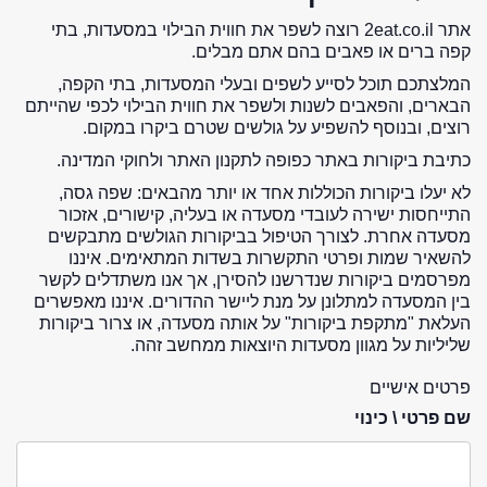
אתר 2eat.co.il רוצה לשפר את חווית הבילוי במסעדות, בתי
קפה ברים או פאבים בהם אתם מבלים.
המלצתכם תוכל לסייע לשפים ובעלי המסעדות, בתי הקפה,
הבארים, והפאבים לשנות ולשפר את חווית הבילוי לכפי שהייתם
רוצים, ובנוסף להשפיע על גולשים שטרם ביקרו במקום.
כתיבת ביקורות באתר כפופה לתקנון האתר ולחוקי המדינה.
לא יעלו ביקורות הכוללות אחד או יותר מהבאים: שפה גסה,
התייחסות ישירה לעובדי מסעדה או בעליה, קישורים, אזכור
מסעדה אחרת. לצורך הטיפול בביקורות הגולשים מתבקשים
להשאיר שמות ופרטי התקשרות בשדות המתאימים. איננו
מפרסמים ביקורות שנדרשנו להסירן, אך אנו משתדלים לקשר
בין המסעדה למתלונן על מנת ליישר ההדורים. איננו מאפשרים
העלאת "מתקפת ביקורות" על אותה מסעדה, או צרור ביקורות
שליליות על מגוון מסעדות היוצאות ממחשב זהה.
פרטים אישיים
שם פרטי \ כינוי