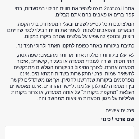
אתר 2eat.co.il רוצה לשפר את חווית הבילוי במסעדות, בתי
קפה ברים או פאבים בהם אתם מבלים.
המלצתכם תוכל לסייע לשפים ובעלי המסעדות, בתי הקפה,
הבארים, והפאבים לשנות ולשפר את חווית הבילוי לכפי שהייתם
רוצים, ובנוסף להשפיע על גולשים שטרם ביקרו במקום.
כתיבת ביקורות באתר כפופה לתקנון האתר ולחוקי המדינה.
לא יעלו ביקורות הכוללות אחד או יותר מהבאים: שפה גסה,
התייחסות ישירה לעובדי מסעדה או בעליה, קישורים, אזכור
מסעדה אחרת. לצורך הטיפול בביקורות הגולשים מתבקשים
להשאיר שמות ופרטי התקשרות בשדות המתאימים. איננו
מפרסמים ביקורות שנדרשנו להסירן, אך אנו משתדלים לקשר
בין המסעדה למתלונן על מנת ליישר ההדורים. איננו מאפשרים
העלאת "מתקפת ביקורות" על אותה מסעדה, או צרור ביקורות
שליליות על מגוון מסעדות היוצאות ממחשב זהה.
פרטים אישיים
שם פרטי \ כינוי