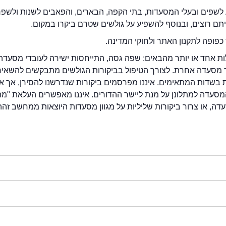
לשפים ובעלי המסעדות, בתי הקפה, הבארים, והפאבים לשנות ולשפ
ייתם רוצים, ובנוסף להשפיע על גולשים שטרם ביקרו במקום.
כפופה לתקנון האתר ולחוקי המדינה.
לות אחד או יותר מהבאים: שפה גסה, התייחסות ישירה לעובדי מסעדה
ור מסעדה אחרת. לצורך הטיפול בביקורות הגולשים מתבקשים להשאיר
בשדות המתאימים. איננו מפרסמים ביקורות שנדרשנו להסירן, אך אנ
סעדה למתלונן על מנת ליישר ההדורים. איננו מאפשרים העלאת "מ
דה, או צרור ביקורות שליליות על מגוון מסעדות היוצאות ממחשב זהה