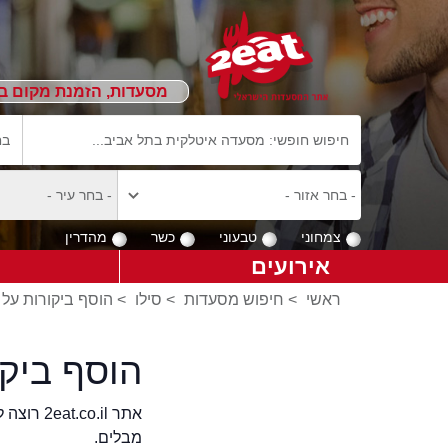
מסעדות, הזמנת מקום ב
צמחוני
טבעוני
כשר
מהדרין
אירועים
ראשי
>
חיפוש מסעדות
>
סילו
>
הוסף ביקורות על 
הוסף ביק
אתר .il
מבלים.