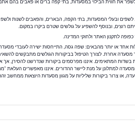
2eat.co רוצה לשפר את חווית הבילוי במסעדות, בתי קפה ברים או פאבים בהם אתם
לשפים ובעלי המסעדות, בתי הקפה, הבארים, והפאבים לשנות ולשפ
ייתם רוצים, ובנוסף להשפיע על גולשים שטרם ביקרו במקום.
כפופה לתקנון האתר ולחוקי המדינה.
לות אחד או יותר מהבאים: שפה גסה, התייחסות ישירה לעובדי מסעדה
ור מסעדה אחרת. לצורך הטיפול בביקורות הגולשים מתבקשים להשאיר
בשדות המתאימים. איננו מפרסמים ביקורות שנדרשנו להסירן, אך אנ
סעדה למתלונן על מנת ליישר ההדורים. איננו מאפשרים העלאת "מ
דה, או צרור ביקורות שליליות על מגוון מסעדות היוצאות ממחשב זהה