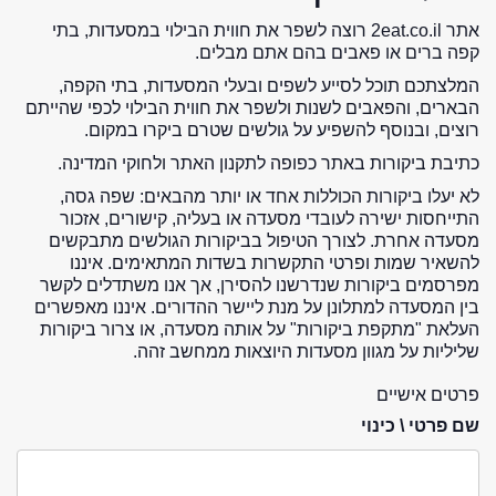
אתר 2eat.co.il רוצה לשפר את חווית הבילוי במסעדות, בתי
קפה ברים או פאבים בהם אתם מבלים.
המלצתכם תוכל לסייע לשפים ובעלי המסעדות, בתי הקפה,
הבארים, והפאבים לשנות ולשפר את חווית הבילוי לכפי שהייתם
רוצים, ובנוסף להשפיע על גולשים שטרם ביקרו במקום.
כתיבת ביקורות באתר כפופה לתקנון האתר ולחוקי המדינה.
לא יעלו ביקורות הכוללות אחד או יותר מהבאים: שפה גסה,
התייחסות ישירה לעובדי מסעדה או בעליה, קישורים, אזכור
מסעדה אחרת. לצורך הטיפול בביקורות הגולשים מתבקשים
להשאיר שמות ופרטי התקשרות בשדות המתאימים. איננו
מפרסמים ביקורות שנדרשנו להסירן, אך אנו משתדלים לקשר
בין המסעדה למתלונן על מנת ליישר ההדורים. איננו מאפשרים
העלאת "מתקפת ביקורות" על אותה מסעדה, או צרור ביקורות
שליליות על מגוון מסעדות היוצאות ממחשב זהה.
פרטים אישיים
שם פרטי \ כינוי