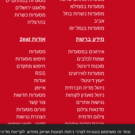
מסעדות במתחם יס
מסעדות בממילא
פלאנט ירושלים
מסעדות כשרות בתל
מסעדות כשרות
אביב
בהרצליה
מסעדות בנמל יפו
מידע ברשת
אודות 2eat
אירועים במסעדות
מסעדות
שמות לכלבים
חיפוש מסעדות
סוכנות דיגיטל
חיפוש מתקדם
מסעדות לאירועים
RSS
ייעוץ דיגיטלי
אודות
ניהול מדיה חברתית
אייפון
ניהול מועדון לקוחות
מסעדות חדשות
נגישות אתרים
צור קשר
סדנאות צילום
פורום מסעדות
צילום תדמית
הצהרת נגישות
חברת קידום אתרים
תקנון - תנאי שימוש
קידום ממומן
מדיניות הפרטיות
אתר זה משתמש בעוגיות לצרכי ניתוח תנועות ושיווק מחדש. לקריאת מדיני