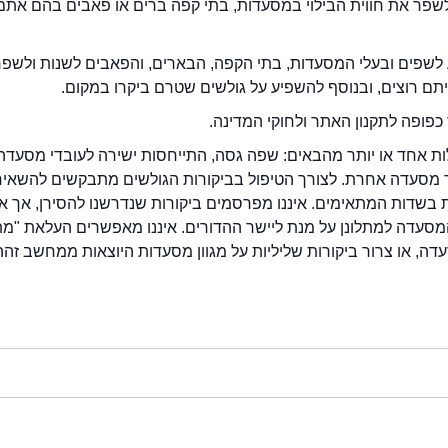
2eat.co רוצה לשפר את חווית הבילוי במסעדות, בתי קפה ברים או פאבים בהם אתם
לשפים ובעלי המסעדות, בתי הקפה, הבארים, והפאבים לשנות ולשפ
ייתם רוצים, ובנוסף להשפיע על גולשים שטרם ביקרו במקום.
כפופה לתקנון האתר ולחוקי המדינה.
לות אחד או יותר מהבאים: שפה גסה, התייחסות ישירה לעובדי מסעדה
ור מסעדה אחרת. לצורך הטיפול בביקורות הגולשים מתבקשים להשאיר
בשדות המתאימים. איננו מפרסמים ביקורות שנדרשנו להסירן, אך אנ
סעדה למתלונן על מנת ליישר ההדורים. איננו מאפשרים העלאת "מ
דה, או צרור ביקורות שליליות על מגוון מסעדות היוצאות ממחשב זהה