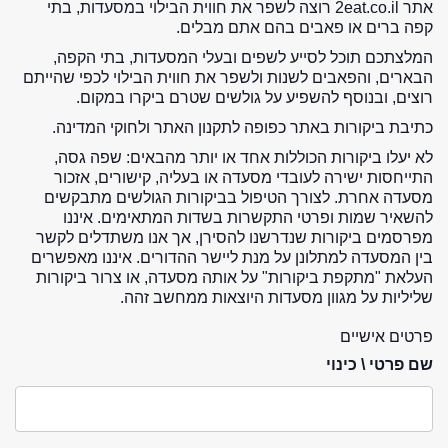
אתר 2eat.co.il רוצה לשפר את חווית הבילוי במסעדות, בתי
קפה ברים או פאבים בהם אתם מבלים.
המלצתכם תוכל לסייע לשפים ובעלי המסעדות, בתי הקפה,
הבארים, והפאבים לשנות ולשפר את חווית הבילוי לכפי שהייתם
רוצים, ובנוסף להשפיע על גולשים שטרם ביקרו במקום.
כתיבת ביקורות באתר כפופה לתקנון האתר ולחוקי המדינה.
לא יעלו ביקורות הכוללות אחד או יותר מהבאים: שפה גסה,
התייחסות ישירה לעובדי מסעדה או בעליה, קישורים, אזכור
מסעדה אחרת. לצורך הטיפול בביקורות הגולשים מתבקשים
להשאיר שמות ופרטי התקשרות בשדות המתאימים. איננו
מפרסמים ביקורות שנדרשנו להסירן, אך אנו משתדלים לקשר
בין המסעדה למתלונן על מנת ליישר ההדורים. איננו מאפשרים
העלאת "מתקפת ביקורות" על אותה מסעדה, או צרור ביקורות
שליליות על מגוון מסעדות היוצאות ממחשב זהה.
פרטים אישיים
שם פרטי \ כינוי