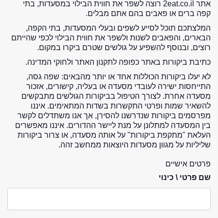
אתר 2eat.co.il רוצה לשפר את חווית הבילוי במסעדות, בתי
קפה ברים או פאבים בהם אתם מבלים.
המלצתכם תוכל לסייע לשפים ובעלי המסעדות, בתי הקפה,
הבארים, והפאבים לשנות ולשפר את חווית הבילוי לכפי שהייתם
רוצים, ובנוסף להשפיע על גולשים שטרם ביקרו במקום.
כתיבת ביקורות באתר כפופה לתקנון האתר ולחוקי המדינה.
לא יעלו ביקורות הכוללות אחד או יותר מהבאים: שפה גסה,
התייחסות ישירה לעובדי מסעדה או בעליה, קישורים, אזכור
מסעדה אחרת. לצורך הטיפול בביקורות הגולשים מתבקשים
להשאיר שמות ופרטי התקשרות בשדות המתאימים. איננו
מפרסמים ביקורות שנדרשנו להסירן, אך אנו משתדלים לקשר
בין המסעדה למתלונן על מנת ליישר ההדורים. איננו מאפשרים
העלאת "מתקפת ביקורות" על אותה מסעדה, או צרור ביקורות
שליליות על מגוון מסעדות היוצאות ממחשב זהה.
פרטים אישיים
שם פרטי \ כינוי