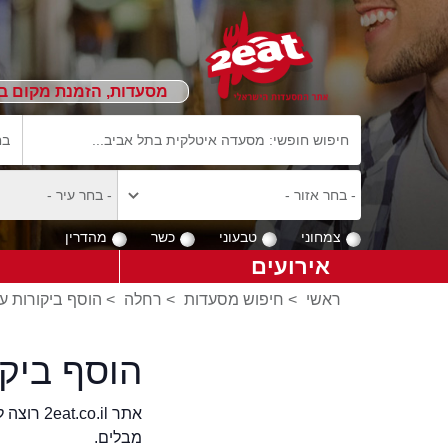
מסעדות, הזמנת מקום ב
צמחוני
טבעוני
כשר
מהדרין
אירועים
ראשי
>
חיפוש מסעדות
>
רחלה
>
הוסף ביקורות ע
הוסף ביק
אתר .il
מבלים.