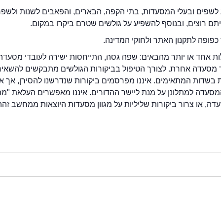
לשפים ובעלי המסעדות, בתי הקפה, הבארים, והפאבים לשנות ולשפ
ייתם רוצים, ובנוסף להשפיע על גולשים שטרם ביקרו במקום.
כפופה לתקנון האתר ולחוקי המדינה.
לות אחד או יותר מהבאים: שפה גסה, התייחסות ישירה לעובדי מסעדה
ור מסעדה אחרת. לצורך הטיפול בביקורות הגולשים מתבקשים להשאיר
בשדות המתאימים. איננו מפרסמים ביקורות שנדרשנו להסירן, אך אנ
סעדה למתלונן על מנת ליישר ההדורים. איננו מאפשרים העלאת "מ
דה, או צרור ביקורות שליליות על מגוון מסעדות היוצאות ממחשב זהה