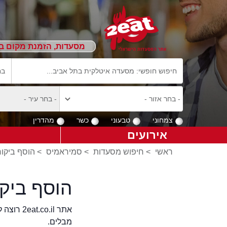
מסעדות, הזמנת מקום ב
צמחוני
טבעוני
כשר
מהדרין
אירועים
ראשי
>
חיפוש מסעדות
>
סמיראמיס
>
הוסף ביקו
הוסף ביק
אתר .il
מבלים.