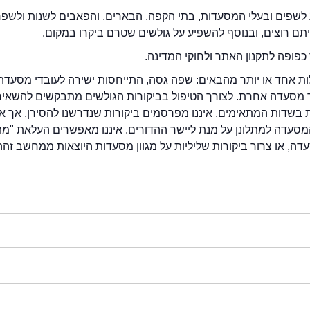
לשפים ובעלי המסעדות, בתי הקפה, הבארים, והפאבים לשנות ולשפ
ייתם רוצים, ובנוסף להשפיע על גולשים שטרם ביקרו במקום.
כפופה לתקנון האתר ולחוקי המדינה.
לות אחד או יותר מהבאים: שפה גסה, התייחסות ישירה לעובדי מסעדה
ור מסעדה אחרת. לצורך הטיפול בביקורות הגולשים מתבקשים להשאיר
בשדות המתאימים. איננו מפרסמים ביקורות שנדרשנו להסירן, אך אנ
סעדה למתלונן על מנת ליישר ההדורים. איננו מאפשרים העלאת "מ
דה, או צרור ביקורות שליליות על מגוון מסעדות היוצאות ממחשב זהה