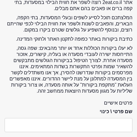
אתר 2eat.co.il רוצה לשפר את חווית הבילוי במסעדות, בתי
קפה ברים או פאבים בהם אתם מבלים.
המלצתכם תוכל לסייע לשפים ובעלי המסעדות, בתי הקפה,
הבארים, והפאבים לשנות ולשפר את חווית הבילוי לכפי שהייתם
רוצים, ובנוסף להשפיע על גולשים שטרם ביקרו במקום.
כתיבת ביקורות באתר כפופה לתקנון האתר ולחוקי המדינה.
לא יעלו ביקורות הכוללות אחד או יותר מהבאים: שפה גסה,
התייחסות ישירה לעובדי מסעדה או בעליה, קישורים, אזכור
מסעדה אחרת. לצורך הטיפול בביקורות הגולשים מתבקשים
להשאיר שמות ופרטי התקשרות בשדות המתאימים. איננו
מפרסמים ביקורות שנדרשנו להסירן, אך אנו משתדלים לקשר
בין המסעדה למתלונן על מנת ליישר ההדורים. איננו מאפשרים
העלאת "מתקפת ביקורות" על אותה מסעדה, או צרור ביקורות
שליליות על מגוון מסעדות היוצאות ממחשב זהה.
פרטים אישיים
שם פרטי \ כינוי