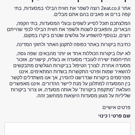
אתר 2eat.co.il רוצה לשפר את חווית הבילוי במסעדות, בתי
קפה ברים או פאבים בהם אתם מבלים.
המלצתכם תוכל לסייע לשפים ובעלי המסעדות, בתי הקפה,
הבארים, והפאבים לשנות ולשפר את חווית הבילוי לכפי שהייתם
רוצים, ובנוסף להשפיע על גולשים שטרם ביקרו במקום.
כתיבת ביקורות באתר כפופה לתקנון האתר ולחוקי המדינה.
לא יעלו ביקורות הכוללות אחד או יותר מהבאים: שפה גסה,
התייחסות ישירה לעובדי מסעדה או בעליה, קישורים, אזכור
מסעדה אחרת. לצורך הטיפול בביקורות הגולשים מתבקשים
להשאיר שמות ופרטי התקשרות בשדות המתאימים. איננו
מפרסמים ביקורות שנדרשנו להסירן, אך אנו משתדלים לקשר
בין המסעדה למתלונן על מנת ליישר ההדורים. איננו מאפשרים
העלאת "מתקפת ביקורות" על אותה מסעדה, או צרור ביקורות
שליליות על מגוון מסעדות היוצאות ממחשב זהה.
פרטים אישיים
שם פרטי \ כינוי