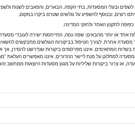
לשפים ובעלי המסעדות, בתי הקפה, הבארים, והפאבים לשנות ולשפ
ייתם רוצים, ובנוסף להשפיע על גולשים שטרם ביקרו במקום.
כפופה לתקנון האתר ולחוקי המדינה.
לות אחד או יותר מהבאים: שפה גסה, התייחסות ישירה לעובדי מסעדה
ור מסעדה אחרת. לצורך הטיפול בביקורות הגולשים מתבקשים להשאיר
בשדות המתאימים. איננו מפרסמים ביקורות שנדרשנו להסירן, אך אנ
סעדה למתלונן על מנת ליישר ההדורים. איננו מאפשרים העלאת "מ
דה, או צרור ביקורות שליליות על מגוון מסעדות היוצאות ממחשב זהה