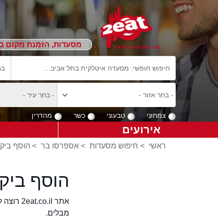
מסעדות, הזמנת מקום ב
צמחוני
טבעוני
כשר
מהדרין
אירועים
ראשי
>
חיפוש מסעדות
>
אספרסו בר
>
הוסף ביקו
הוסף ביק
אתר .il
מבלים.