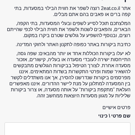
אתר 2eat.co.il רוצה לשפר את חווית הבילוי במסעדות, בתי
קפה ברים או פאבים בהם אתם מבלים.
המלצתכם תוכל לסייע לשפים ובעלי המסעדות, בתי הקפה,
הבארים, והפאבים לשנות ולשפר את חווית הבילוי לכפי שהייתם
רוצים, ובנוסף להשפיע על גולשים שטרם ביקרו במקום.
כתיבת ביקורות באתר כפופה לתקנון האתר ולחוקי המדינה.
לא יעלו ביקורות הכוללות אחד או יותר מהבאים: שפה גסה,
התייחסות ישירה לעובדי מסעדה או בעליה, קישורים, אזכור
מסעדה אחרת. לצורך הטיפול בביקורות הגולשים מתבקשים
להשאיר שמות ופרטי התקשרות בשדות המתאימים. איננו
מפרסמים ביקורות שנדרשנו להסירן, אך אנו משתדלים לקשר
בין המסעדה למתלונן על מנת ליישר ההדורים. איננו מאפשרים
העלאת "מתקפת ביקורות" על אותה מסעדה, או צרור ביקורות
שליליות על מגוון מסעדות היוצאות ממחשב זהה.
פרטים אישיים
שם פרטי \ כינוי