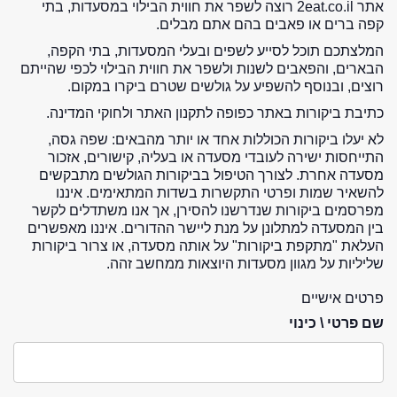
אתר 2eat.co.il רוצה לשפר את חווית הבילוי במסעדות, בתי
קפה ברים או פאבים בהם אתם מבלים.
המלצתכם תוכל לסייע לשפים ובעלי המסעדות, בתי הקפה,
הבארים, והפאבים לשנות ולשפר את חווית הבילוי לכפי שהייתם
רוצים, ובנוסף להשפיע על גולשים שטרם ביקרו במקום.
כתיבת ביקורות באתר כפופה לתקנון האתר ולחוקי המדינה.
לא יעלו ביקורות הכוללות אחד או יותר מהבאים: שפה גסה,
התייחסות ישירה לעובדי מסעדה או בעליה, קישורים, אזכור
מסעדה אחרת. לצורך הטיפול בביקורות הגולשים מתבקשים
להשאיר שמות ופרטי התקשרות בשדות המתאימים. איננו
מפרסמים ביקורות שנדרשנו להסירן, אך אנו משתדלים לקשר
בין המסעדה למתלונן על מנת ליישר ההדורים. איננו מאפשרים
העלאת "מתקפת ביקורות" על אותה מסעדה, או צרור ביקורות
שליליות על מגוון מסעדות היוצאות ממחשב זהה.
פרטים אישיים
שם פרטי \ כינוי