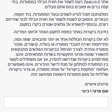
אתר 2eat.co.il רוצה לשפר את חווית הבילוי במסעדות, בתי
קפה ברים או פאבים בהם אתם מבלים.
המלצתכם תוכל לסייע לשפים ובעלי המסעדות, בתי הקפה,
הבארים, והפאבים לשנות ולשפר את חווית הבילוי לכפי שהייתם
רוצים, ובנוסף להשפיע על גולשים שטרם ביקרו במקום.
כתיבת ביקורות באתר כפופה לתקנון האתר ולחוקי המדינה.
לא יעלו ביקורות הכוללות אחד או יותר מהבאים: שפה גסה,
התייחסות ישירה לעובדי מסעדה או בעליה, קישורים, אזכור
מסעדה אחרת. לצורך הטיפול בביקורות הגולשים מתבקשים
להשאיר שמות ופרטי התקשרות בשדות המתאימים. איננו
מפרסמים ביקורות שנדרשנו להסירן, אך אנו משתדלים לקשר
בין המסעדה למתלונן על מנת ליישר ההדורים. איננו מאפשרים
העלאת "מתקפת ביקורות" על אותה מסעדה, או צרור ביקורות
שליליות על מגוון מסעדות היוצאות ממחשב זהה.
פרטים אישיים
שם פרטי \ כינוי