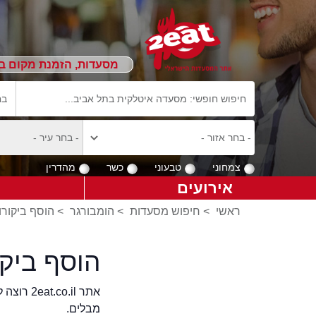
מסעדות, הזמנת מקום ב
צמחוני
טבעוני
כשר
מהדרין
אירועים
ראשי
>
חיפוש מסעדות
>
הומבורגר
>
הוסף ביקורו
הוסף ביק
אתר .il
מבלים.