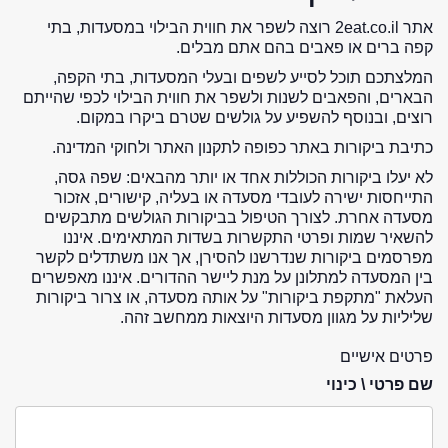
אתר 2eat.co.il רוצה לשפר את חווית הבילוי במסעדות, בתי
קפה ברים או פאבים בהם אתם מבלים.
המלצתכם תוכל לסייע לשפים ובעלי המסעדות, בתי הקפה,
הבארים, והפאבים לשנות ולשפר את חווית הבילוי לכפי שהייתם
רוצים, ובנוסף להשפיע על גולשים שטרם ביקרו במקום.
כתיבת ביקורות באתר כפופה לתקנון האתר ולחוקי המדינה.
לא יעלו ביקורות הכוללות אחד או יותר מהבאים: שפה גסה,
התייחסות ישירה לעובדי מסעדה או בעליה, קישורים, אזכור
מסעדה אחרת. לצורך הטיפול בביקורות הגולשים מתבקשים
להשאיר שמות ופרטי התקשרות בשדות המתאימים. איננו
מפרסמים ביקורות שנדרשנו להסירן, אך אנו משתדלים לקשר
בין המסעדה למתלונן על מנת ליישר ההדורים. איננו מאפשרים
העלאת "מתקפת ביקורות" על אותה מסעדה, או צרור ביקורות
שליליות על מגוון מסעדות היוצאות ממחשב זהה.
פרטים אישיים
שם פרטי \ כינוי