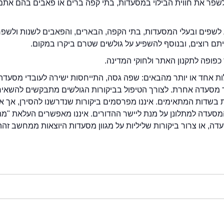
2eat.co רוצה לשפר את חווית הבילוי במסעדות, בתי קפה ברים או פאבים בהם אתם
לשפים ובעלי המסעדות, בתי הקפה, הבארים, והפאבים לשנות ולשפ
ייתם רוצים, ובנוסף להשפיע על גולשים שטרם ביקרו במקום.
כפופה לתקנון האתר ולחוקי המדינה.
לות אחד או יותר מהבאים: שפה גסה, התייחסות ישירה לעובדי מסעדה
ור מסעדה אחרת. לצורך הטיפול בביקורות הגולשים מתבקשים להשאיר
בשדות המתאימים. איננו מפרסמים ביקורות שנדרשנו להסירן, אך אנ
סעדה למתלונן על מנת ליישר ההדורים. איננו מאפשרים העלאת "מ
דה, או צרור ביקורות שליליות על מגוון מסעדות היוצאות ממחשב זהה