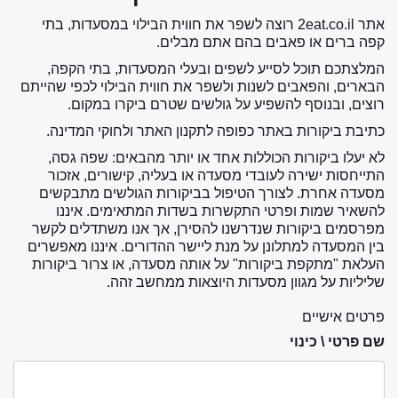
אתר 2eat.co.il רוצה לשפר את חווית הבילוי במסעדות, בתי
קפה ברים או פאבים בהם אתם מבלים.
המלצתכם תוכל לסייע לשפים ובעלי המסעדות, בתי הקפה,
הבארים, והפאבים לשנות ולשפר את חווית הבילוי לכפי שהייתם
רוצים, ובנוסף להשפיע על גולשים שטרם ביקרו במקום.
כתיבת ביקורות באתר כפופה לתקנון האתר ולחוקי המדינה.
לא יעלו ביקורות הכוללות אחד או יותר מהבאים: שפה גסה,
התייחסות ישירה לעובדי מסעדה או בעליה, קישורים, אזכור
מסעדה אחרת. לצורך הטיפול בביקורות הגולשים מתבקשים
להשאיר שמות ופרטי התקשרות בשדות המתאימים. איננו
מפרסמים ביקורות שנדרשנו להסירן, אך אנו משתדלים לקשר
בין המסעדה למתלונן על מנת ליישר ההדורים. איננו מאפשרים
העלאת "מתקפת ביקורות" על אותה מסעדה, או צרור ביקורות
שליליות על מגוון מסעדות היוצאות ממחשב זהה.
פרטים אישיים
שם פרטי \ כינוי