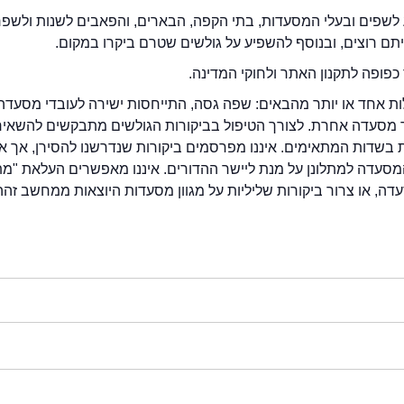
לשפים ובעלי המסעדות, בתי הקפה, הבארים, והפאבים לשנות ולשפ
ייתם רוצים, ובנוסף להשפיע על גולשים שטרם ביקרו במקום.
כפופה לתקנון האתר ולחוקי המדינה.
לות אחד או יותר מהבאים: שפה גסה, התייחסות ישירה לעובדי מסעדה
ור מסעדה אחרת. לצורך הטיפול בביקורות הגולשים מתבקשים להשאיר
בשדות המתאימים. איננו מפרסמים ביקורות שנדרשנו להסירן, אך אנ
סעדה למתלונן על מנת ליישר ההדורים. איננו מאפשרים העלאת "מ
דה, או צרור ביקורות שליליות על מגוון מסעדות היוצאות ממחשב זהה