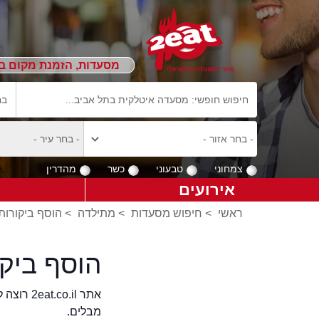
מסעדות, הזמנת מקום ב
צמחוני
טבעוני
כשר
מהדרין
אירועים
ראשי
>
חיפוש מסעדות
>
מתילדה
>
הוסף ביקורות
הוסף ביק
אתר .il
מבלים.