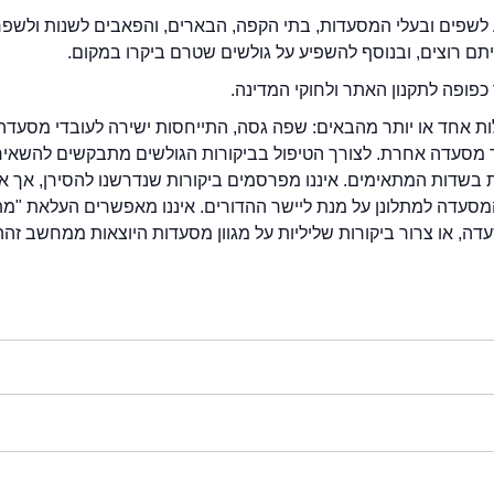
לשפים ובעלי המסעדות, בתי הקפה, הבארים, והפאבים לשנות ולשפ
ייתם רוצים, ובנוסף להשפיע על גולשים שטרם ביקרו במקום.
כפופה לתקנון האתר ולחוקי המדינה.
לות אחד או יותר מהבאים: שפה גסה, התייחסות ישירה לעובדי מסעדה
ור מסעדה אחרת. לצורך הטיפול בביקורות הגולשים מתבקשים להשאיר
בשדות המתאימים. איננו מפרסמים ביקורות שנדרשנו להסירן, אך אנ
סעדה למתלונן על מנת ליישר ההדורים. איננו מאפשרים העלאת "מ
דה, או צרור ביקורות שליליות על מגוון מסעדות היוצאות ממחשב זהה