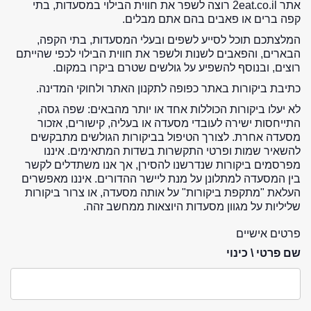
אתר 2eat.co.il רוצה לשפר את חווית הבילוי במסעדות, בתי
קפה ברים או פאבים בהם אתם מבלים.
המלצתכם תוכל לסייע לשפים ובעלי המסעדות, בתי הקפה,
הבארים, והפאבים לשנות ולשפר את חווית הבילוי לכפי שהייתם
רוצים, ובנוסף להשפיע על גולשים שטרם ביקרו במקום.
כתיבת ביקורות באתר כפופה לתקנון האתר ולחוקי המדינה.
לא יעלו ביקורות הכוללות אחד או יותר מהבאים: שפה גסה,
התייחסות ישירה לעובדי מסעדה או בעליה, קישורים, אזכור
מסעדה אחרת. לצורך הטיפול בביקורות הגולשים מתבקשים
להשאיר שמות ופרטי התקשרות בשדות המתאימים. איננו
מפרסמים ביקורות שנדרשנו להסירן, אך אנו משתדלים לקשר
בין המסעדה למתלונן על מנת ליישר ההדורים. איננו מאפשרים
העלאת "מתקפת ביקורות" על אותה מסעדה, או צרור ביקורות
שליליות על מגוון מסעדות היוצאות ממחשב זהה.
פרטים אישיים
שם פרטי \ כינוי