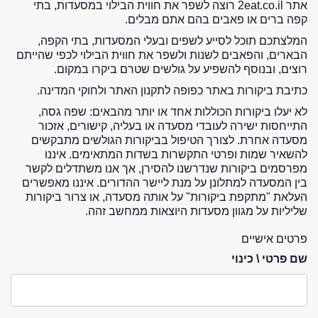
אתר 2eat.co.il רוצה לשפר את חווית הבילוי במסעדות, בתי
קפה ברים או פאבים בהם אתם מבלים.
המלצתכם תוכל לסייע לשפים ובעלי המסעדות, בתי הקפה,
הבארים, והפאבים לשנות ולשפר את חווית הבילוי לכפי שהייתם
רוצים, ובנוסף להשפיע על גולשים שטרם ביקרו במקום.
כתיבת ביקורות באתר כפופה לתקנון האתר ולחוקי המדינה.
לא יעלו ביקורות הכוללות אחד או יותר מהבאים: שפה גסה,
התייחסות ישירה לעובדי מסעדה או בעליה, קישורים, אזכור
מסעדה אחרת. לצורך הטיפול בביקורות הגולשים מתבקשים
להשאיר שמות ופרטי התקשרות בשדות המתאימים. איננו
מפרסמים ביקורות שנדרשנו להסירן, אך אנו משתדלים לקשר
בין המסעדה למתלונן על מנת ליישר ההדורים. איננו מאפשרים
העלאת "מתקפת ביקורות" על אותה מסעדה, או צרור ביקורות
שליליות על מגוון מסעדות היוצאות ממחשב זהה.
פרטים אישיים
שם פרטי \ כינוי