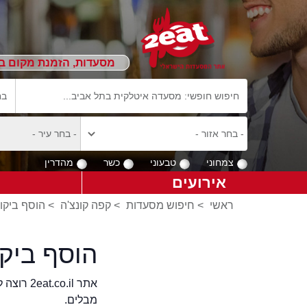
מסעדות, הזמנת מקום ב
צמחוני
טבעוני
כשר
מהדרין
אירועים
ראשי
>
חיפוש מסעדות
>
קפה קונצ'ה
>
הוסף ביקור
הוסף ביקו
אתר .il
מבלים.