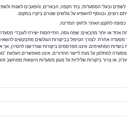
לשפים ובעלי המסעדות, בתי הקפה, הבארים, והפאבים לשנות ולשפ
ייתם רוצים, ובנוסף להשפיע על גולשים שטרם ביקרו במקום.
כפופה לתקנון האתר ולחוקי המדינה.
לות אחד או יותר מהבאים: שפה גסה, התייחסות ישירה לעובדי מסעדה
ור מסעדה אחרת. לצורך הטיפול בביקורות הגולשים מתבקשים להשאיר
בשדות המתאימים. איננו מפרסמים ביקורות שנדרשנו להסירן, אך אנ
סעדה למתלונן על מנת ליישר ההדורים. איננו מאפשרים העלאת "מ
דה, או צרור ביקורות שליליות על מגוון מסעדות היוצאות ממחשב זהה