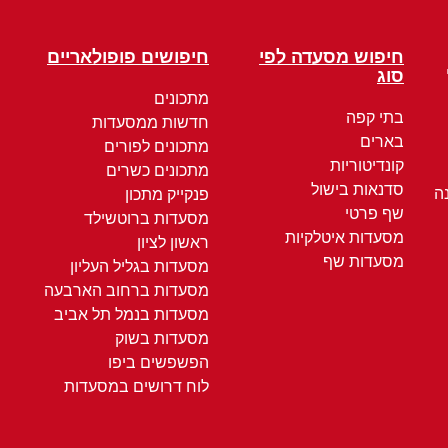
חיפוש מסעדה לפי
חיפושים פופולאריים
סוג
מתכונים
בתי קפה
חדשות ממסעדות
בארים
מתכונים לפורים
קונדיטוריות
מתכונים כשרים
סדנאות בישול
ה
פנקייק מתכון
שף פרטי
מסעדות ברוטשילד
מסעדות איטלקיות
ראשון לציון
מסעדות שף
מסעדות בגליל העליון
מסעדות ברחוב הארבעה
מסעדות בנמל תל אביב
מסעדות בשוק
הפשפשים ביפו
לוח דרושים במסעדות