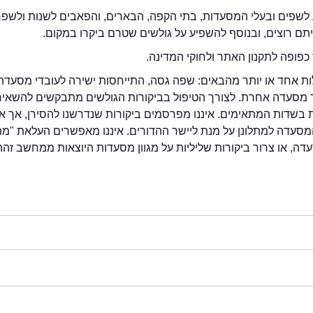
לשפים ובעלי המסעדות, בתי הקפה, הבארים, והפאבים לשנות ולשפ
ייתם רוצים, ובנוסף להשפיע על גולשים שטרם ביקרו במקום.
כפופה לתקנון האתר ולחוקי המדינה.
לות אחד או יותר מהבאים: שפה גסה, התייחסות ישירה לעובדי מסעדה
ור מסעדה אחרת. לצורך הטיפול בביקורות הגולשים מתבקשים להשאיר
בשדות המתאימים. איננו מפרסמים ביקורות שנדרשנו להסירן, אך אנ
סעדה למתלונן על מנת ליישר ההדורים. איננו מאפשרים העלאת "מ
דה, או צרור ביקורות שליליות על מגוון מסעדות היוצאות ממחשב זהה