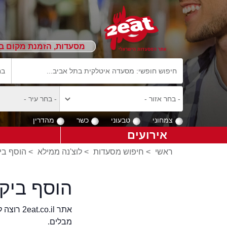
מסעדות, הזמנת מקום ב
צמחוני
טבעוני
כשר
מהדרין
אירועים
ראשי
>
חיפוש מסעדות
>
לוצ'נה ממילא
>
הוסף ביק
הוסף ביק
אתר .il
מבלים.