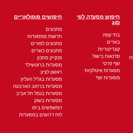
חיפוש מסעדה לפי
חיפושים פופולאריים
סוג
מתכונים
בתי קפה
חדשות ממסעדות
בארים
מתכונים לפורים
קונדיטוריות
מתכונים כשרים
סדנאות בישול
ה
פנקייק מתכון
שף פרטי
מסעדות ברוטשילד
מסעדות איטלקיות
ראשון לציון
מסעדות שף
מסעדות בגליל העליון
מסעדות ברחוב הארבעה
מסעדות בנמל תל אביב
מסעדות בשוק
הפשפשים ביפו
לוח דרושים במסעדות