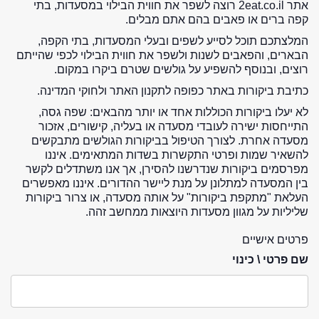
אתר 2eat.co.il רוצה לשפר את חווית הבילוי במסעדות, בתי
קפה ברים או פאבים בהם אתם מבלים.
המלצתכם תוכל לסייע לשפים ובעלי המסעדות, בתי הקפה,
הבארים, והפאבים לשנות ולשפר את חווית הבילוי לכפי שהייתם
רוצים, ובנוסף להשפיע על גולשים שטרם ביקרו במקום.
כתיבת ביקורות באתר כפופה לתקנון האתר ולחוקי המדינה.
לא יעלו ביקורות הכוללות אחד או יותר מהבאים: שפה גסה,
התייחסות ישירה לעובדי מסעדה או בעליה, קישורים, אזכור
מסעדה אחרת. לצורך הטיפול בביקורות הגולשים מתבקשים
להשאיר שמות ופרטי התקשרות בשדות המתאימים. איננו
מפרסמים ביקורות שנדרשנו להסירן, אך אנו משתדלים לקשר
בין המסעדה למתלונן על מנת ליישר ההדורים. איננו מאפשרים
העלאת "מתקפת ביקורות" על אותה מסעדה, או צרור ביקורות
שליליות על מגוון מסעדות היוצאות ממחשב זהה.
פרטים אישיים
שם פרטי \ כינוי