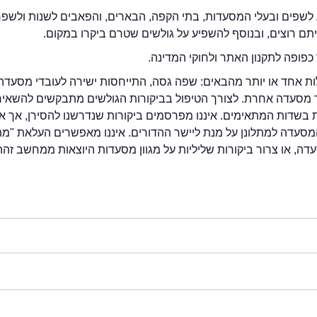
לשפים ובעלי המסעדות, בתי הקפה, הבארים, והפאבים לשנות ולשפ
ייתם רוצים, ובנוסף להשפיע על גולשים שטרם ביקרו במקום.
כפופה לתקנון האתר ולחוקי המדינה.
לות אחד או יותר מהבאים: שפה גסה, התייחסות ישירה לעובדי מסעדה
ור מסעדה אחרת. לצורך הטיפול בביקורות הגולשים מתבקשים להשאיר
בשדות המתאימים. איננו מפרסמים ביקורות שנדרשנו להסירן, אך אנ
סעדה למתלונן על מנת ליישר ההדורים. איננו מאפשרים העלאת "מ
דה, או צרור ביקורות שליליות על מגוון מסעדות היוצאות ממחשב זהה