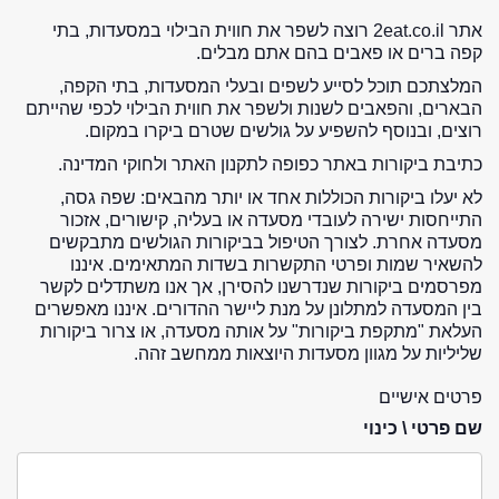
אתר 2eat.co.il רוצה לשפר את חווית הבילוי במסעדות, בתי
קפה ברים או פאבים בהם אתם מבלים.
המלצתכם תוכל לסייע לשפים ובעלי המסעדות, בתי הקפה,
הבארים, והפאבים לשנות ולשפר את חווית הבילוי לכפי שהייתם
רוצים, ובנוסף להשפיע על גולשים שטרם ביקרו במקום.
כתיבת ביקורות באתר כפופה לתקנון האתר ולחוקי המדינה.
לא יעלו ביקורות הכוללות אחד או יותר מהבאים: שפה גסה,
התייחסות ישירה לעובדי מסעדה או בעליה, קישורים, אזכור
מסעדה אחרת. לצורך הטיפול בביקורות הגולשים מתבקשים
להשאיר שמות ופרטי התקשרות בשדות המתאימים. איננו
מפרסמים ביקורות שנדרשנו להסירן, אך אנו משתדלים לקשר
בין המסעדה למתלונן על מנת ליישר ההדורים. איננו מאפשרים
העלאת "מתקפת ביקורות" על אותה מסעדה, או צרור ביקורות
שליליות על מגוון מסעדות היוצאות ממחשב זהה.
פרטים אישיים
שם פרטי \ כינוי