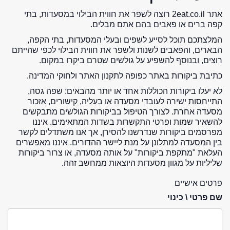
אתר 2eat.co.il רוצה לשפר את חווית הבילוי במסעדות, בתי
קפה ברים או פאבים בהם אתם מבלים.
המלצתכם תוכל לסייע לשפים ובעלי המסעדות, בתי הקפה,
הבארים, והפאבים לשנות ולשפר את חווית הבילוי לכפי שהייתם
רוצים, ובנוסף להשפיע על גולשים שטרם ביקרו במקום.
כתיבת ביקורות באתר כפופה לתקנון האתר ולחוקי המדינה.
לא יעלו ביקורות הכוללות אחד או יותר מהבאים: שפה גסה,
התייחסות ישירה לעובדי מסעדה או בעליה, קישורים, אזכור
מסעדה אחרת. לצורך הטיפול בביקורות הגולשים מתבקשים
להשאיר שמות ופרטי התקשרות בשדות המתאימים. איננו
מפרסמים ביקורות שנדרשנו להסירן, אך אנו משתדלים לקשר
בין המסעדה למתלונן על מנת ליישר ההדורים. איננו מאפשרים
העלאת "מתקפת ביקורות" על אותה מסעדה, או צרור ביקורות
שליליות על מגוון מסעדות היוצאות ממחשב זהה.
פרטים אישיים
שם פרטי \ כינוי