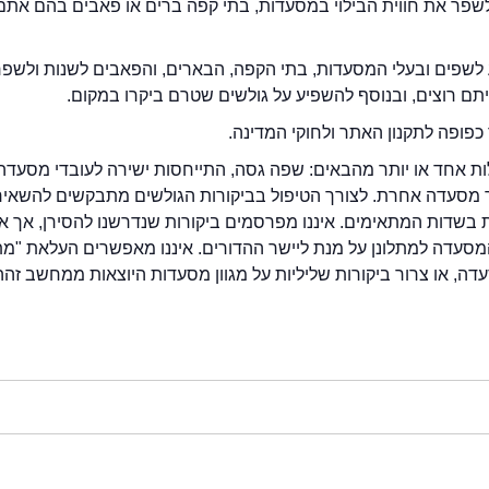
2eat.co רוצה לשפר את חווית הבילוי במסעדות, בתי קפה ברים או פאבים בהם אתם
לשפים ובעלי המסעדות, בתי הקפה, הבארים, והפאבים לשנות ולשפ
ייתם רוצים, ובנוסף להשפיע על גולשים שטרם ביקרו במקום.
כפופה לתקנון האתר ולחוקי המדינה.
לות אחד או יותר מהבאים: שפה גסה, התייחסות ישירה לעובדי מסעדה
ור מסעדה אחרת. לצורך הטיפול בביקורות הגולשים מתבקשים להשאיר
בשדות המתאימים. איננו מפרסמים ביקורות שנדרשנו להסירן, אך אנ
סעדה למתלונן על מנת ליישר ההדורים. איננו מאפשרים העלאת "מ
דה, או צרור ביקורות שליליות על מגוון מסעדות היוצאות ממחשב זהה