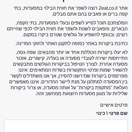
אתר 2eat.co.il רוצה לשפר את חווית הבילוי במסעדות, בתי
קפה ברים או פאבים בהם אתם מבלים.
המלצתכם תוכל לסייע לשפים ובעלי המסעדות, בתי הקפה,
הבארים, והפאבים לשנות ולשפר את חווית הבילוי לכפי שהייתם
רוצים, ובנוסף להשפיע על גולשים שטרם ביקרו במקום.
כתיבת ביקורות באתר כפופה לתקנון האתר ולחוקי המדינה.
לא יעלו ביקורות הכוללות אחד או יותר מהבאים: שפה גסה,
התייחסות ישירה לעובדי מסעדה או בעליה, קישורים, אזכור
מסעדה אחרת. לצורך הטיפול בביקורות הגולשים מתבקשים
להשאיר שמות ופרטי התקשרות בשדות המתאימים. איננו
מפרסמים ביקורות שנדרשנו להסירן, אך אנו משתדלים לקשר
בין המסעדה למתלונן על מנת ליישר ההדורים. איננו מאפשרים
העלאת "מתקפת ביקורות" על אותה מסעדה, או צרור ביקורות
שליליות על מגוון מסעדות היוצאות ממחשב זהה.
פרטים אישיים
שם פרטי \ כינוי