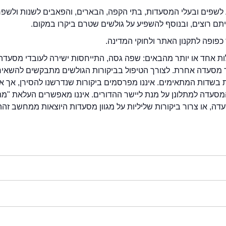
לשפים ובעלי המסעדות, בתי הקפה, הבארים, והפאבים לשנות ולשפ
ייתם רוצים, ובנוסף להשפיע על גולשים שטרם ביקרו במקום.
כפופה לתקנון האתר ולחוקי המדינה.
לות אחד או יותר מהבאים: שפה גסה, התייחסות ישירה לעובדי מסעדה
ור מסעדה אחרת. לצורך הטיפול בביקורות הגולשים מתבקשים להשאיר
בשדות המתאימים. איננו מפרסמים ביקורות שנדרשנו להסירן, אך אנ
סעדה למתלונן על מנת ליישר ההדורים. איננו מאפשרים העלאת "מ
דה, או צרור ביקורות שליליות על מגוון מסעדות היוצאות ממחשב זהה