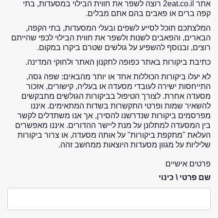
אתר 2eat.co.il רוצה לשפר את חווית הבילוי במסעדות, בתי
קפה ברים או פאבים בהם אתם מבלים.
המלצתכם תוכל לסייע לשפים ובעלי המסעדות, בתי הקפה,
הבארים, והפאבים לשנות ולשפר את חווית הבילוי לכפי שהייתם
רוצים, ובנוסף להשפיע על גולשים שטרם ביקרו במקום.
כתיבת ביקורות באתר כפופה לתקנון האתר ולחוקי המדינה.
לא יעלו ביקורות הכוללות אחד או יותר מהבאים: שפה גסה,
התייחסות ישירה לעובדי מסעדה או בעליה, קישורים, אזכור
מסעדה אחרת. לצורך הטיפול בביקורות הגולשים מתבקשים
להשאיר שמות ופרטי התקשרות בשדות המתאימים. איננו
מפרסמים ביקורות שנדרשנו להסירן, אך אנו משתדלים לקשר
בין המסעדה למתלונן על מנת ליישר ההדורים. איננו מאפשרים
העלאת "מתקפת ביקורות" על אותה מסעדה, או צרור ביקורות
שליליות על מגוון מסעדות היוצאות ממחשב זהה.
פרטים אישיים
שם פרטי \ כינוי