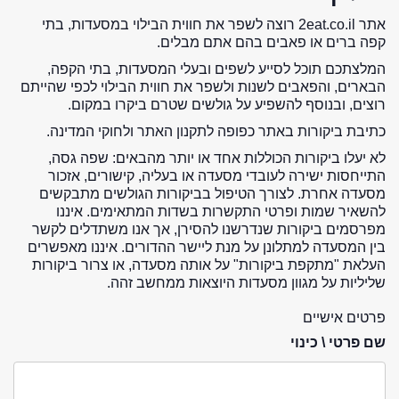
אתר 2eat.co.il רוצה לשפר את חווית הבילוי במסעדות, בתי
קפה ברים או פאבים בהם אתם מבלים.
המלצתכם תוכל לסייע לשפים ובעלי המסעדות, בתי הקפה,
הבארים, והפאבים לשנות ולשפר את חווית הבילוי לכפי שהייתם
רוצים, ובנוסף להשפיע על גולשים שטרם ביקרו במקום.
כתיבת ביקורות באתר כפופה לתקנון האתר ולחוקי המדינה.
לא יעלו ביקורות הכוללות אחד או יותר מהבאים: שפה גסה,
התייחסות ישירה לעובדי מסעדה או בעליה, קישורים, אזכור
מסעדה אחרת. לצורך הטיפול בביקורות הגולשים מתבקשים
להשאיר שמות ופרטי התקשרות בשדות המתאימים. איננו
מפרסמים ביקורות שנדרשנו להסירן, אך אנו משתדלים לקשר
בין המסעדה למתלונן על מנת ליישר ההדורים. איננו מאפשרים
העלאת "מתקפת ביקורות" על אותה מסעדה, או צרור ביקורות
שליליות על מגוון מסעדות היוצאות ממחשב זהה.
פרטים אישיים
שם פרטי \ כינוי