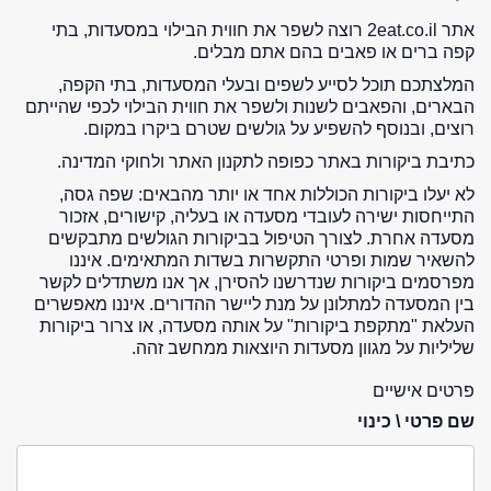
אתר 2eat.co.il רוצה לשפר את חווית הבילוי במסעדות, בתי
קפה ברים או פאבים בהם אתם מבלים.
המלצתכם תוכל לסייע לשפים ובעלי המסעדות, בתי הקפה,
הבארים, והפאבים לשנות ולשפר את חווית הבילוי לכפי שהייתם
רוצים, ובנוסף להשפיע על גולשים שטרם ביקרו במקום.
כתיבת ביקורות באתר כפופה לתקנון האתר ולחוקי המדינה.
לא יעלו ביקורות הכוללות אחד או יותר מהבאים: שפה גסה,
התייחסות ישירה לעובדי מסעדה או בעליה, קישורים, אזכור
מסעדה אחרת. לצורך הטיפול בביקורות הגולשים מתבקשים
להשאיר שמות ופרטי התקשרות בשדות המתאימים. איננו
מפרסמים ביקורות שנדרשנו להסירן, אך אנו משתדלים לקשר
בין המסעדה למתלונן על מנת ליישר ההדורים. איננו מאפשרים
העלאת "מתקפת ביקורות" על אותה מסעדה, או צרור ביקורות
שליליות על מגוון מסעדות היוצאות ממחשב זהה.
פרטים אישיים
שם פרטי \ כינוי