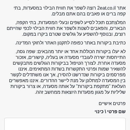
אתר 2eat.co.il רוצה לשפר את חווית הבילוי במסעדות, בתי
קפה ברים או פאבים בהם אתם מבלים.
המלצתכם תוכל לסייע לשפים ובעלי המסעדות, בתי הקפה,
הבארים, והפאבים לשנות ולשפר את חווית הבילוי לכפי שהייתם
רוצים, ובנוסף להשפיע על גולשים שטרם ביקרו במקום.
כתיבת ביקורות באתר כפופה לתקנון האתר ולחוקי המדינה.
לא יעלו ביקורות הכוללות אחד או יותר מהבאים: שפה גסה,
התייחסות ישירה לעובדי מסעדה או בעליה, קישורים, אזכור
מסעדה אחרת. לצורך הטיפול בביקורות הגולשים מתבקשים
להשאיר שמות ופרטי התקשרות בשדות המתאימים. איננו
מפרסמים ביקורות שנדרשנו להסירן, אך אנו משתדלים לקשר
בין המסעדה למתלונן על מנת ליישר ההדורים. איננו מאפשרים
העלאת "מתקפת ביקורות" על אותה מסעדה, או צרור ביקורות
שליליות על מגוון מסעדות היוצאות ממחשב זהה.
פרטים אישיים
שם פרטי \ כינוי