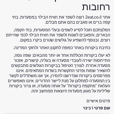
רחובות
אתר 2eat.co.il רוצה לשפר את חווית הבילוי במסעדות, בתי
קפה ברים או פאבים בהם אתם מבלים.
המלצתכם תוכל לסייע לשפים ובעלי המסעדות, בתי הקפה,
הבארים, והפאבים לשנות ולשפר את חווית הבילוי לכפי שהייתם
רוצים, ובנוסף להשפיע על גולשים שטרם ביקרו במקום.
כתיבת ביקורות באתר כפופה לתקנון האתר ולחוקי המדינה.
לא יעלו ביקורות הכוללות אחד או יותר מהבאים: שפה גסה,
התייחסות ישירה לעובדי מסעדה או בעליה, קישורים, אזכור
מסעדה אחרת. לצורך הטיפול בביקורות הגולשים מתבקשים
להשאיר שמות ופרטי התקשרות בשדות המתאימים. איננו
מפרסמים ביקורות שנדרשנו להסירן, אך אנו משתדלים לקשר
בין המסעדה למתלונן על מנת ליישר ההדורים. איננו מאפשרים
העלאת "מתקפת ביקורות" על אותה מסעדה, או צרור ביקורות
שליליות על מגוון מסעדות היוצאות ממחשב זהה.
פרטים אישיים
שם פרטי \ כינוי