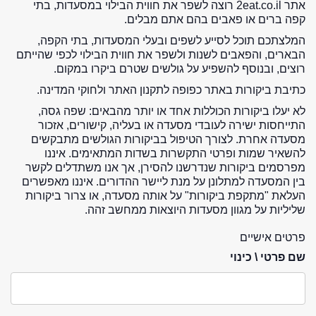
אתר 2eat.co.il רוצה לשפר את חווית הבילוי במסעדות, בתי
קפה ברים או פאבים בהם אתם מבלים.
המלצתכם תוכל לסייע לשפים ובעלי המסעדות, בתי הקפה,
הבארים, והפאבים לשנות ולשפר את חווית הבילוי לכפי שהייתם
רוצים, ובנוסף להשפיע על גולשים שטרם ביקרו במקום.
כתיבת ביקורות באתר כפופה לתקנון האתר ולחוקי המדינה.
לא יעלו ביקורות הכוללות אחד או יותר מהבאים: שפה גסה,
התייחסות ישירה לעובדי מסעדה או בעליה, קישורים, אזכור
מסעדה אחרת. לצורך הטיפול בביקורות הגולשים מתבקשים
להשאיר שמות ופרטי התקשרות בשדות המתאימים. איננו
מפרסמים ביקורות שנדרשנו להסירן, אך אנו משתדלים לקשר
בין המסעדה למתלונן על מנת ליישר ההדורים. איננו מאפשרים
העלאת "מתקפת ביקורות" על אותה מסעדה, או צרור ביקורות
שליליות על מגוון מסעדות היוצאות ממחשב זהה.
פרטים אישיים
שם פרטי \ כינוי