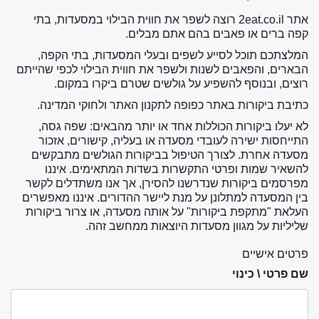
אתר 2eat.co.il רוצה לשפר את חווית הבילוי במסעדות, בתי
קפה ברים או פאבים בהם אתם מבלים.
המלצתכם תוכל לסייע לשפים ובעלי המסעדות, בתי הקפה,
הבארים, והפאבים לשנות ולשפר את חווית הבילוי לכפי שהייתם
רוצים, ובנוסף להשפיע על גולשים שטרם ביקרו במקום.
כתיבת ביקורות באתר כפופה לתקנון האתר ולחוקי המדינה.
לא יעלו ביקורות הכוללות אחד או יותר מהבאים: שפה גסה,
התייחסות ישירה לעובדי מסעדה או בעליה, קישורים, אזכור
מסעדה אחרת. לצורך הטיפול בביקורות הגולשים מתבקשים
להשאיר שמות ופרטי התקשרות בשדות המתאימים. איננו
מפרסמים ביקורות שנדרשנו להסירן, אך אנו משתדלים לקשר
בין המסעדה למתלונן על מנת ליישר ההדורים. איננו מאפשרים
העלאת "מתקפת ביקורות" על אותה מסעדה, או צרור ביקורות
שליליות על מגוון מסעדות היוצאות ממחשב זהה.
פרטים אישיים
שם פרטי \ כינוי