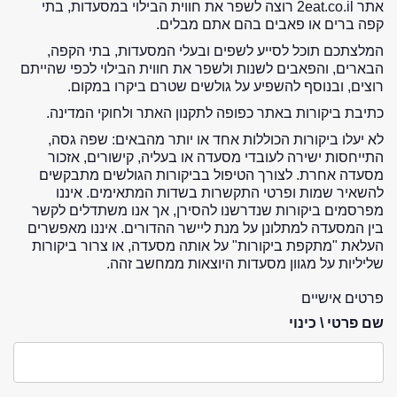
אתר 2eat.co.il רוצה לשפר את חווית הבילוי במסעדות, בתי
קפה ברים או פאבים בהם אתם מבלים.
המלצתכם תוכל לסייע לשפים ובעלי המסעדות, בתי הקפה,
הבארים, והפאבים לשנות ולשפר את חווית הבילוי לכפי שהייתם
רוצים, ובנוסף להשפיע על גולשים שטרם ביקרו במקום.
כתיבת ביקורות באתר כפופה לתקנון האתר ולחוקי המדינה.
לא יעלו ביקורות הכוללות אחד או יותר מהבאים: שפה גסה,
התייחסות ישירה לעובדי מסעדה או בעליה, קישורים, אזכור
מסעדה אחרת. לצורך הטיפול בביקורות הגולשים מתבקשים
להשאיר שמות ופרטי התקשרות בשדות המתאימים. איננו
מפרסמים ביקורות שנדרשנו להסירן, אך אנו משתדלים לקשר
בין המסעדה למתלונן על מנת ליישר ההדורים. איננו מאפשרים
העלאת "מתקפת ביקורות" על אותה מסעדה, או צרור ביקורות
שליליות על מגוון מסעדות היוצאות ממחשב זהה.
פרטים אישיים
שם פרטי \ כינוי