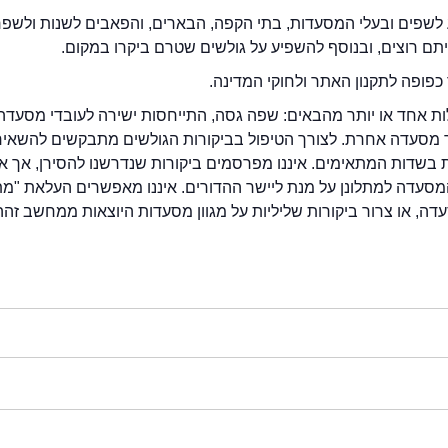
לשפים ובעלי המסעדות, בתי הקפה, הבארים, והפאבים לשנות ולשפ
ייתם רוצים, ובנוסף להשפיע על גולשים שטרם ביקרו במקום.
כפופה לתקנון האתר ולחוקי המדינה.
לות אחד או יותר מהבאים: שפה גסה, התייחסות ישירה לעובדי מסעדה
ור מסעדה אחרת. לצורך הטיפול בביקורות הגולשים מתבקשים להשאיר
בשדות המתאימים. איננו מפרסמים ביקורות שנדרשנו להסירן, אך אנ
סעדה למתלונן על מנת ליישר ההדורים. איננו מאפשרים העלאת "מ
דה, או צרור ביקורות שליליות על מגוון מסעדות היוצאות ממחשב זהה