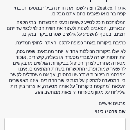
אתר 2eat.co.il רוצה לשפר את חווית הבילוי במסעדות, בתי
קפה ברים או פאבים בהם אתם מבלים.
המלצתכם תוכל לסייע לשפים ובעלי המסעדות, בתי הקפה,
הבארים, והפאבים לשנות ולשפר את חווית הבילוי לכפי שהייתם
רוצים, ובנוסף להשפיע על גולשים שטרם ביקרו במקום.
כתיבת ביקורות באתר כפופה לתקנון האתר ולחוקי המדינה.
לא יעלו ביקורות הכוללות אחד או יותר מהבאים: שפה גסה,
התייחסות ישירה לעובדי מסעדה או בעליה, קישורים, אזכור
מסעדה אחרת. לצורך הטיפול בביקורות הגולשים מתבקשים
להשאיר שמות ופרטי התקשרות בשדות המתאימים. איננו
מפרסמים ביקורות שנדרשנו להסירן, אך אנו משתדלים לקשר
בין המסעדה למתלונן על מנת ליישר ההדורים. איננו מאפשרים
העלאת "מתקפת ביקורות" על אותה מסעדה, או צרור ביקורות
שליליות על מגוון מסעדות היוצאות ממחשב זהה.
פרטים אישיים
שם פרטי \ כינוי