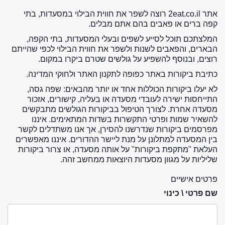
אתר 2eat.co.il רוצה לשפר את חווית הבילוי במסעדות, בתי
קפה ברים או פאבים בהם אתם מבלים.
המלצתכם תוכל לסייע לשפים ובעלי המסעדות, בתי הקפה,
הבארים, והפאבים לשנות ולשפר את חווית הבילוי לכפי שהייתם
רוצים, ובנוסף להשפיע על גולשים שטרם ביקרו במקום.
כתיבת ביקורות באתר כפופה לתקנון האתר ולחוקי המדינה.
לא יעלו ביקורות הכוללות אחד או יותר מהבאים: שפה גסה,
התייחסות ישירה לעובדי מסעדה או בעליה, קישורים, אזכור
מסעדה אחרת. לצורך הטיפול בביקורות הגולשים מתבקשים
להשאיר שמות ופרטי התקשרות בשדות המתאימים. איננו
מפרסמים ביקורות שנדרשנו להסירן, אך אנו משתדלים לקשר
בין המסעדה למתלונן על מנת ליישר ההדורים. איננו מאפשרים
העלאת "מתקפת ביקורות" על אותה מסעדה, או צרור ביקורות
שליליות על מגוון מסעדות היוצאות ממחשב זהה.
פרטים אישיים
שם פרטי \ כינוי