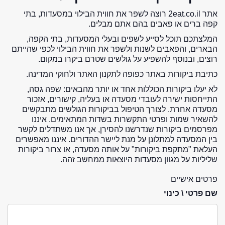
אתר 2eat.co.il רוצה לשפר את חווית הבילוי במסעדות, בתי
קפה ברים או פאבים בהם אתם מבלים.
המלצתכם תוכל לסייע לשפים ובעלי המסעדות, בתי הקפה,
הבארים, והפאבים לשנות ולשפר את חווית הבילוי לכפי שהייתם
רוצים, ובנוסף להשפיע על גולשים שטרם ביקרו במקום.
כתיבת ביקורות באתר כפופה לתקנון האתר ולחוקי המדינה.
לא יעלו ביקורות הכוללות אחד או יותר מהבאים: שפה גסה,
התייחסות ישירה לעובדי מסעדה או בעליה, קישורים, אזכור
מסעדה אחרת. לצורך הטיפול בביקורות הגולשים מתבקשים
להשאיר שמות ופרטי התקשרות בשדות המתאימים. איננו
מפרסמים ביקורות שנדרשנו להסירן, אך אנו משתדלים לקשר
בין המסעדה למתלונן על מנת ליישר ההדורים. איננו מאפשרים
העלאת "מתקפת ביקורות" על אותה מסעדה, או צרור ביקורות
שליליות על מגוון מסעדות היוצאות ממחשב זהה.
פרטים אישיים
שם פרטי \ כינוי