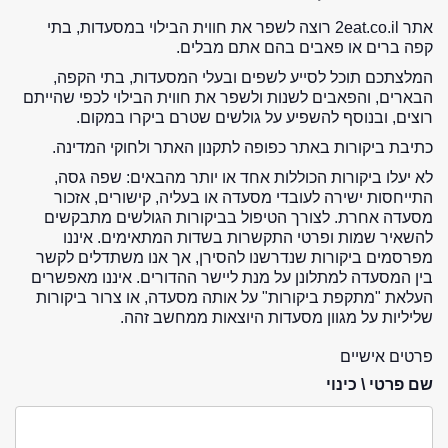
אתר 2eat.co.il רוצה לשפר את חווית הבילוי במסעדות, בתי
קפה ברים או פאבים בהם אתם מבלים.
המלצתכם תוכל לסייע לשפים ובעלי המסעדות, בתי הקפה,
הבארים, והפאבים לשנות ולשפר את חווית הבילוי לכפי שהייתם
רוצים, ובנוסף להשפיע על גולשים שטרם ביקרו במקום.
כתיבת ביקורות באתר כפופה לתקנון האתר ולחוקי המדינה.
לא יעלו ביקורות הכוללות אחד או יותר מהבאים: שפה גסה,
התייחסות ישירה לעובדי מסעדה או בעליה, קישורים, אזכור
מסעדה אחרת. לצורך הטיפול בביקורות הגולשים מתבקשים
להשאיר שמות ופרטי התקשרות בשדות המתאימים. איננו
מפרסמים ביקורות שנדרשנו להסירן, אך אנו משתדלים לקשר
בין המסעדה למתלונן על מנת ליישר ההדורים. איננו מאפשרים
העלאת "מתקפת ביקורות" על אותה מסעדה, או צרור ביקורות
שליליות על מגוון מסעדות היוצאות ממחשב זהה.
פרטים אישיים
שם פרטי \ כינוי