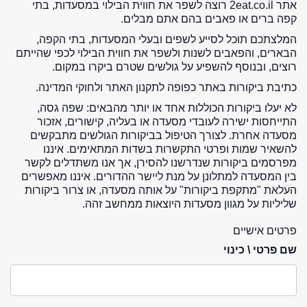
אתר 2eat.co.il רוצה לשפר את חווית הבילוי במסעדות, בתי
קפה ברים או פאבים בהם אתם מבלים.
המלצתכם תוכל לסייע לשפים ובעלי המסעדות, בתי הקפה,
הבארים, והפאבים לשנות ולשפר את חווית הבילוי לכפי שהייתם
רוצים, ובנוסף להשפיע על גולשים שטרם ביקרו במקום.
כתיבת ביקורות באתר כפופה לתקנון האתר ולחוקי המדינה.
לא יעלו ביקורות הכוללות אחד או יותר מהבאים: שפה גסה,
התייחסות ישירה לעובדי מסעדה או בעליה, קישורים, אזכור
מסעדה אחרת. לצורך הטיפול בביקורות הגולשים מתבקשים
להשאיר שמות ופרטי התקשרות בשדות המתאימים. איננו
מפרסמים ביקורות שנדרשנו להסירן, אך אנו משתדלים לקשר
בין המסעדה למתלונן על מנת ליישר ההדורים. איננו מאפשרים
העלאת "מתקפת ביקורות" על אותה מסעדה, או צרור ביקורות
שליליות על מגוון מסעדות היוצאות ממחשב זהה.
פרטים אישיים
שם פרטי \ כינוי